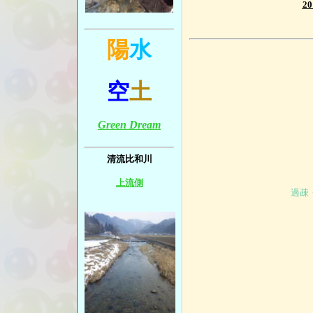
2
陽
水
空
土
Green Dream
清流比和川
上流側
過疎