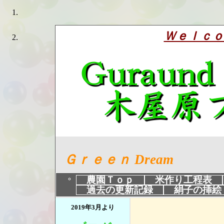
Ｗｅｌｃｏ
Ｇｒｅｅｎ Dream
農園Ｔｏｐ
米作り工程表
過去の更新記録
絹子の挿絵
2019年3月より