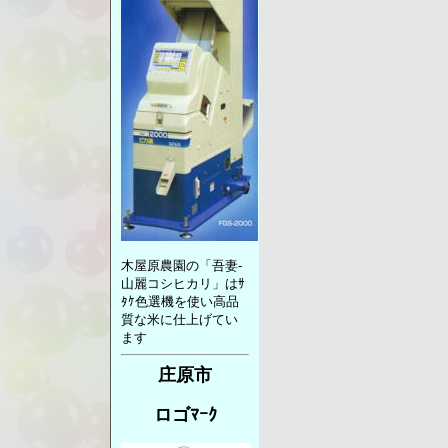
木屋原農園の「吾妻-
山麗コシヒカリ」はｻ
ﾀｹ色選機を使い高品
質な米に仕上げてい
ます
庄原市
ロゴﾏｰｸ