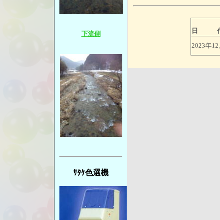
日 
下流側
2023年1
ｻﾀｹ色選機