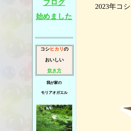
ブログ
2023年
始めました
20190313
コシ
ヒカリ
の
おいしい
炊き方
我が家の
モリアオガエル